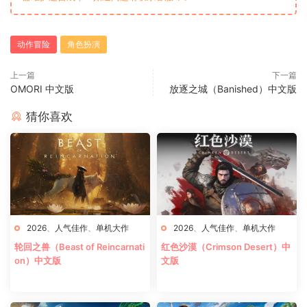
动作冒险
角色扮演
上一篇
下一篇
OMORI 中文版
放逐之城（Banished）中文版
猜你喜欢
2026
、
人气佳作
、
单机大作
2026
、
人气佳作
、
单机大作
轮回之兽（Beast of Reincarnati
红色沙漠（Crimson Desert）中
on）中文版
文版