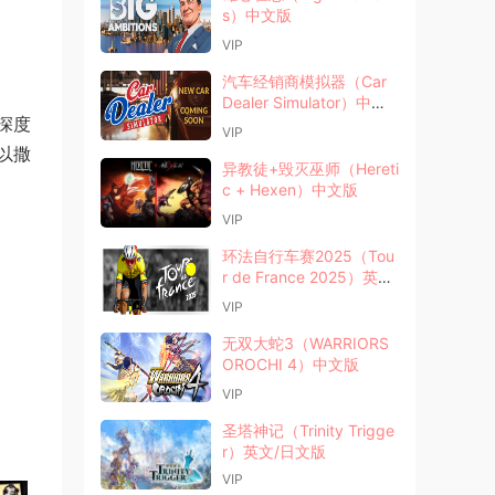
s）中文版
VIP
汽车经销商模拟器（Car
Dealer Simulator）中文
深度
版
VIP
以撒
异教徒+毁灭巫师（Hereti
c + Hexen）中文版
VIP
环法自行车赛2025（Tou
r de France 2025）英文
版
VIP
无双大蛇3（WARRIORS
OROCHI 4）中文版
VIP
圣塔神记（Trinity Trigge
r）英文/日文版
VIP