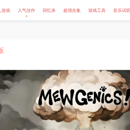
人游戏
人气佳作
回忆杀
超强合集
游戏工具
音乐试
版