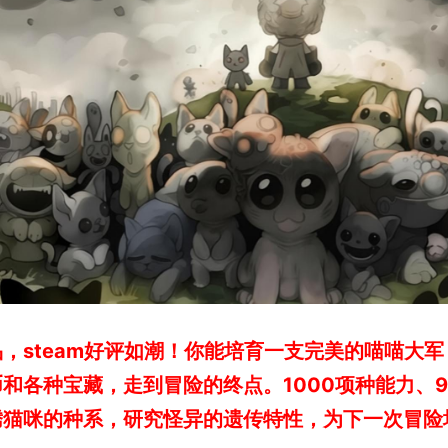
steam好评如潮！
你能培育一支完美的喵喵大军
和各种宝藏，走到冒险的终点。1000项种能力、9
腾猫咪的种系，研究怪异的遗传特性，为下一次冒险