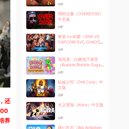
VIP
用药过量（OVERDOSE）
中文版
VIP
拳皇 vs 街霸（SNK VS.
CAPCOM SVC CHAOS）
英文版
VIP
泡泡龙：白糖地下迷宫
（Bubble Bobble Sugar
Dungeons）中文版
VIP
钻核公司（Drill Core）中
文版
VIP
，还
犬之冒险（Koira）中文版
00
VIP
培养
雄心壮志（Big Ambition