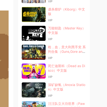
VIP
虐杀熔炉（Kiborg）中文
版
VIP
万能钥匙（Master Key）
中文版
VIP
枪，血，意大利黑手党 系
列合集（Guns,Gore and
Cannoli）中文版
VIP
死亡迪斯科（Dead as Di
sco）中文版
VIP
深矿缺氧（Anoxia Statio
n）中文版
VIP
汪汪队立大功世界（Paw