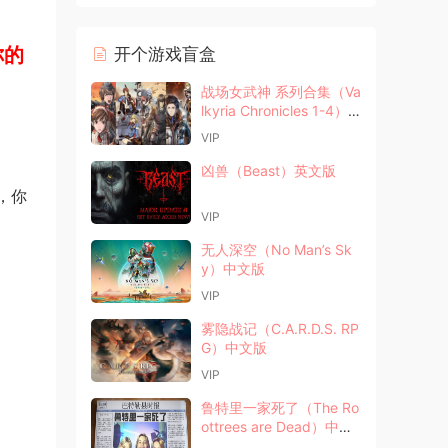
你的
开个游戏盲盒
战场女武神 系列合集（Va
lkyria Chronicles 1-4）
中文版
VIP
凶兽（Beast）英文版
，你
VIP
无人深空（No Man’s Sk
y）中文版
VIP
雾隐战记（C.A.R.D.S. RP
G）中文版
VIP
鲁特里一家死了（The Ro
ottrees are Dead）中文
版