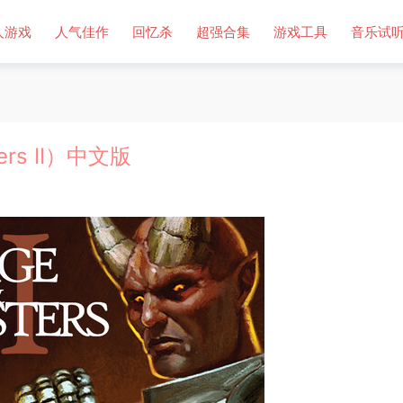
人游戏
人气佳作
回忆杀
超强合集
游戏工具
音乐试
ers II）中文版