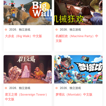
2026
、
独立游戏
2026
、
独立游戏
大步走（Big Walk）中文版
机械狂欢（Machine Party）中
文版
2026
、
独立游戏
2026
、
独立游戏
君王之塔（Sovereign Tower）
梦塔比（Montabi）中文版
中文版