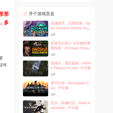
形形
开个游戏盲盒
，多
灵魂猎手：无限部落（Sp
irit Hunters: Infinite Hord
e）中文版
VIP
恐龙化石猎人 古生物学家
模拟器（Dinosaur Fossil
Hunter）中文版
VIP
零
温迪尔：谎言瘟疫（Vend
还年
ir Plague of Lies）中文版
VIP
变节行动（Renegade O
ps）中文版
VIP
尼尔：机械纪元（NieR:A
utomata）中文版