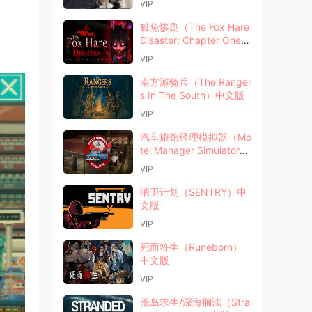
VIP
狐兔惨剧（The Fox Hare
Disaster: Chapter One）
中文版
VIP
南方游骑兵（The Ranger
s In The South）中文版
VIP
汽车旅馆经理模拟器（Mo
tel Manager Simulator）
中文版
VIP
哨卫计划（SENTRY）中
文版
VIP
死而符生（Runeborn）
中文版
VIP
荒岛求生/深海搁浅（Stra