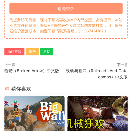
请先登录
为提升访问质量，现将下载内容改为VIP内部交流。友情提示，本站
不售卖任何资源，升级VIP仅代表个人对网站的友情打赏，用于服务
器维护运营成本！如遇问题请联系客服QQ：3674141823
动作冒险
射击
科幻
上一篇
下一篇
断箭（Broken Arrow）中文版
铁轨与墓穴（Railroads And Cata
combs）中文版
猜你喜欢