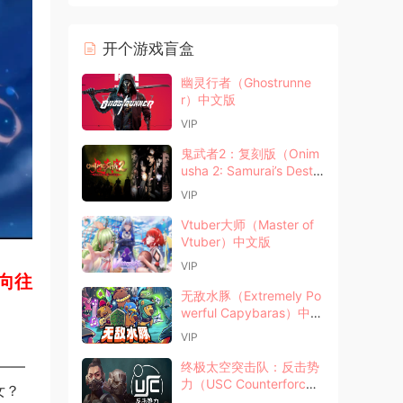
开个游戏盲盒
幽灵行者（Ghostrunne
r）中文版
VIP
鬼武者2：复刻版（Onim
usha 2: Samurai’s Destin
y）中文版
VIP
Vtuber大师（Master of
Vtuber）中文版
VIP
向往
无敌水豚（Extremely Po
werful Capybaras）中文
版
VIP
——
终极太空突击队：反击势
力（USC Counterforc
女？
e）中文版