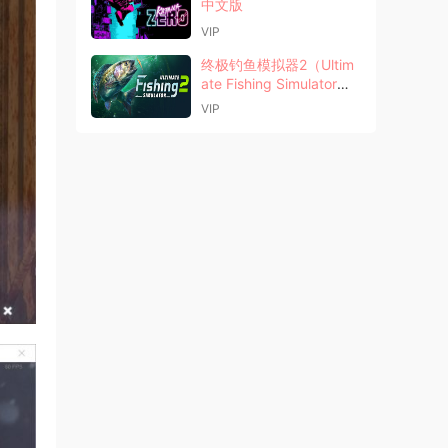
中文版
VIP
终极钓鱼模拟器2（Ultim
ate Fishing Simulator
2）中文版
VIP