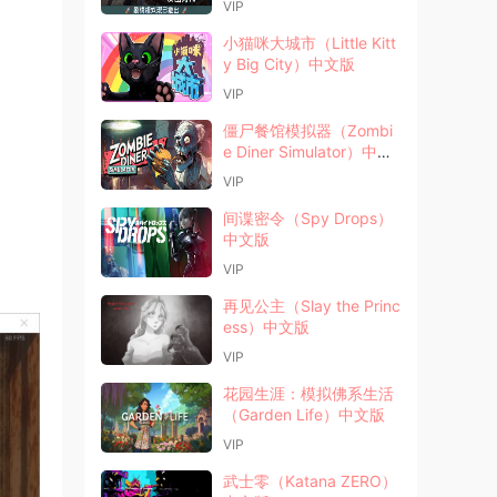
VIP
小猫咪大城市（Little Kitt
y Big City）中文版
VIP
僵尸餐馆模拟器（Zombi
e Diner Simulator）中文
版
VIP
间谍密令（Spy Drops）
中文版
VIP
再见公主（Slay the Princ
ess）中文版
VIP
花园生涯：模拟佛系生活
（Garden Life）中文版
VIP
武士零（Katana ZERO）