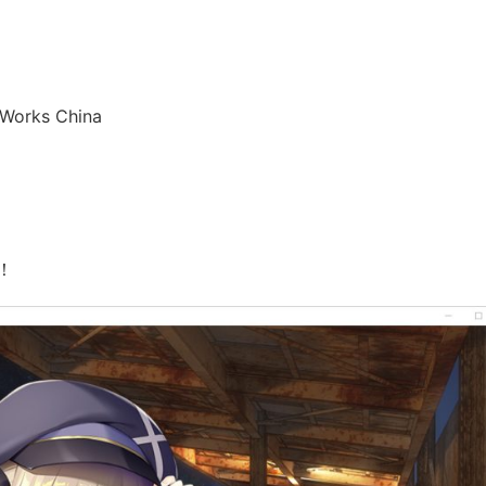
orks China
！