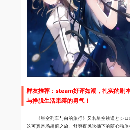
群友推荐：steam好评如潮，扎实的
与挣脱生活束缚的勇气！
《星空列车与白的旅行》又名星空铁道
とシロ
这可真是场超值之旅。舒爽夜风吹拂下的随心独旅