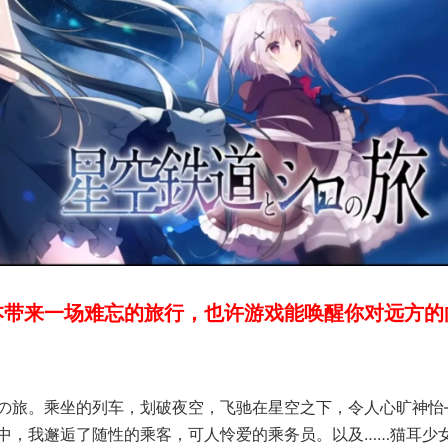
剧本带来一场难忘的旅行，也许游戏能唤醒你对远方的
の旅。
乘坐的列车，划破夜空，飞驰在星空之下，令人心旷神怡
中，我邂逅了随性的乘客，可人怜爱的乘务员。以及……猫耳少