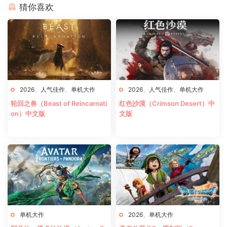
猜你喜欢
2026
、
人气佳作
、
单机大作
2026
、
人气佳作
、
单机大作
轮回之兽（Beast of Reincarnati
红色沙漠（Crimson Desert）中
on）中文版
文版
单机大作
2026
、
单机大作