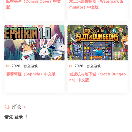
纵横秘湾（Corsair Cove）中文
水上乐园模拟器（Waterpark Si
版
mulator）中文版
2026
、
独立游戏
2026
、
独立游戏
赛菲莉娅（Sephiria）中文版
老虎机与地下城（Slot & Dungeo
ns）中文版
评论
0
请先
登录
！