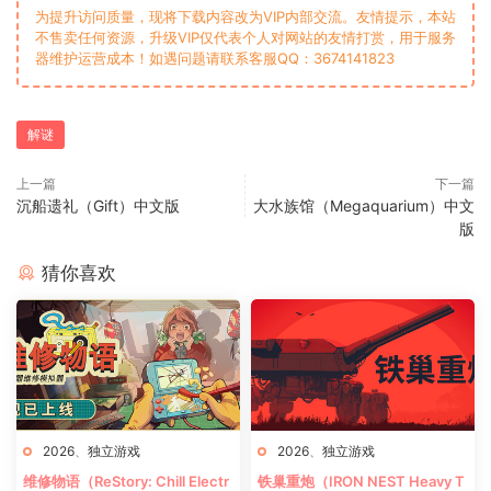
为提升访问质量，现将下载内容改为VIP内部交流。友情提示，本站
不售卖任何资源，升级VIP仅代表个人对网站的友情打赏，用于服务
器维护运营成本！如遇问题请联系客服QQ：3674141823
解谜
上一篇
下一篇
沉船遗礼（Gift）中文版
大水族馆（Megaquarium）中文
版
猜你喜欢
2026
、
独立游戏
2026
、
独立游戏
维修物语（ReStory: Chill Electr
铁巢重炮（IRON NEST Heavy T