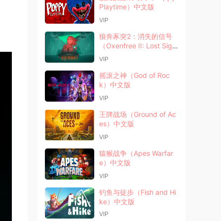
Playtime）中文版
VIP
狼奔豕突2：消失的信号
（Oxenfree II: Lost Sign
als）中文版
VIP
摇滚之神（God of Roc
k）中文版
VIP
王牌战场（Ground of Ac
es）中文版
VIP
猿猴战争（Apes Warfar
e）中文版
VIP
钓鱼与徒步（Fish and Hi
ke）中文版
VIP