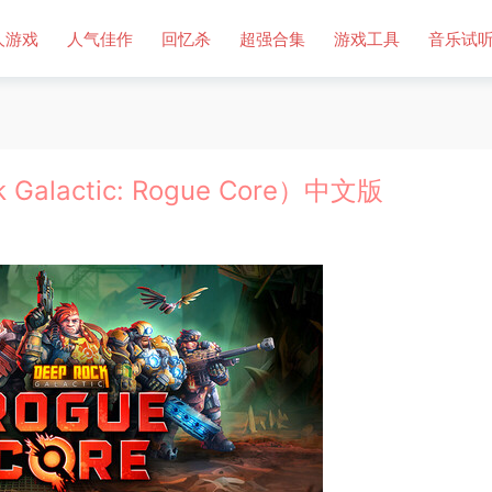
人游戏
人气佳作
回忆杀
超强合集
游戏工具
音乐试
lactic: Rogue Core）中文版