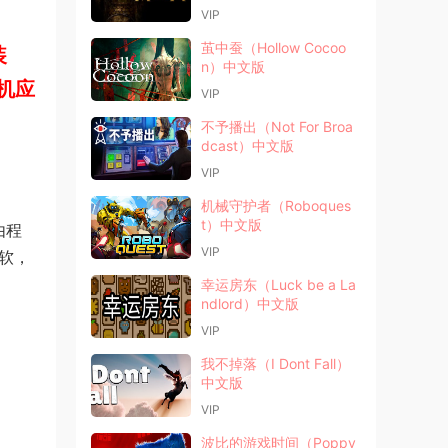
VIP
茧中蚕（Hollow Cocoo
装
n）中文版
机应
VIP
不予播出（Not For Broa
dcast）中文版
VIP
机械守护者（Roboques
t）中文版
由程
VIP
软，
幸运房东（Luck be a La
ndlord）中文版
VIP
我不掉落（I Dont Fall）
中文版
VIP
波比的游戏时间（Poppy