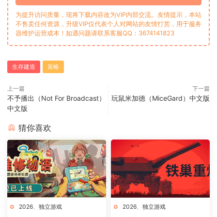
为提升访问质量，现将下载内容改为VIP内部交流。友情提示，本站
不售卖任何资源，升级VIP仅代表个人对网站的友情打赏，用于服务
器维护运营成本！如遇问题请联系客服QQ：3674141823
生存建造
策略
上一篇
下一篇
不予播出（Not For Broadcast）
玩鼠米加德（MiceGard）中文版
中文版
猜你喜欢
2026
、
独立游戏
2026
、
独立游戏