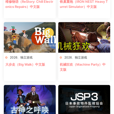
维修物语（ReStory: Chill Electr
铁巢重炮（IRON NEST Heavy T
onics Repairs）中文版
urret Simulator）中文版
2026
、
独立游戏
2026
、
独立游戏
大步走（Big Walk）中文版
机械狂欢（Machine Party）中
文版