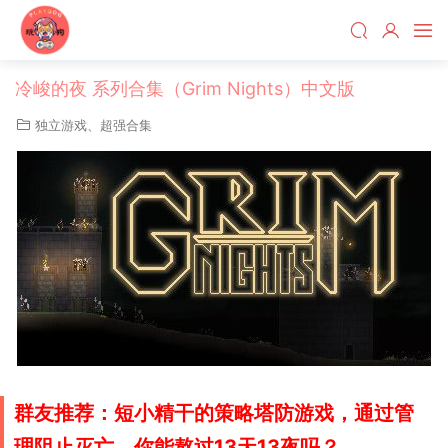
冷峻的夜 系列合集（Grim Nights）中文版
独立游戏
、
超强合集
群友推荐：短小精干的策略塔防游戏，通过管
理阻止灭亡，你能熬过13天13夜吗？