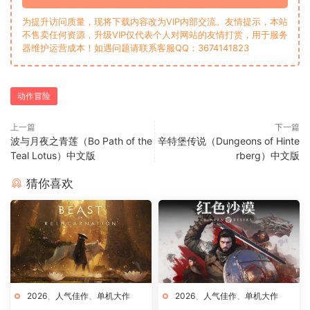
为提升访问质量，现将下载内容改为VIP内部交流。友情提示，本站
不售卖任何资源，升级VIP仅代表个人对网站的友情打赏，用于服务
器维护运营成本！如遇问题请联系客服QQ：3674141823
动作冒险
上一篇
下一篇
波与月夜之青莲（Bo Path of the
辛特堡传说（Dungeons of Hinte
Teal Lotus）中文版
rberg）中文版
猜你喜欢
2026
、
人气佳作
、
单机大作
2026
、
人气佳作
、
单机大作