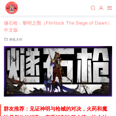
燧石枪：黎明之围（Flintlock The Siege of Dawn）
中文版
单机大作
群友推荐：
见证神明与枪械的对决，火药和魔