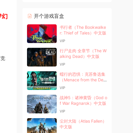
梦幻
开个游戏盲盒
书行者（The Bookwalke
r: Thief of Tales）中文版
VIP
行尸走肉 全章节（The W
alking Dead）中文版
家竞
VIP
蠕行的恐惧：克苏鲁选集
（Menace from the Dee
p）中文版
VIP
战神5：诸神黄昏（God o
f War Ragnarok）中文版
VIP
尘封大陆（Atlas Fallen）
中文版