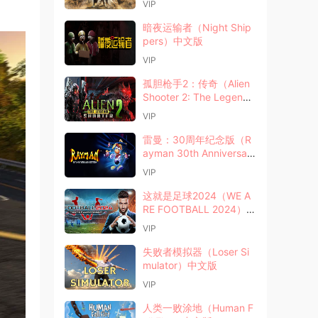
VIP
暗夜运输者（Night Ship
pers）中文版
VIP
孤胆枪手2：传奇（Alien
Shooter 2: The Legen
d）中文版
VIP
雷曼：30周年纪念版（R
ayman 30th Anniversary
Edition）中文版
VIP
这就是足球2024（WE A
RE FOOTBALL 2024）中
文版
VIP
失败者模拟器（Loser Si
mulator）中文版
VIP
人类一败涂地（Human F