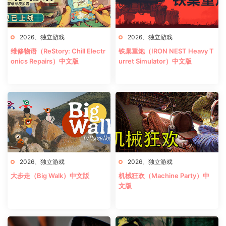
2026
、
独立游戏
2026
、
独立游戏
维修物语（ReStory: Chill Electr
铁巢重炮（IRON NEST Heavy T
onics Repairs）中文版
urret Simulator）中文版
2026
、
独立游戏
2026
、
独立游戏
大步走（Big Walk）中文版
机械狂欢（Machine Party）中
文版