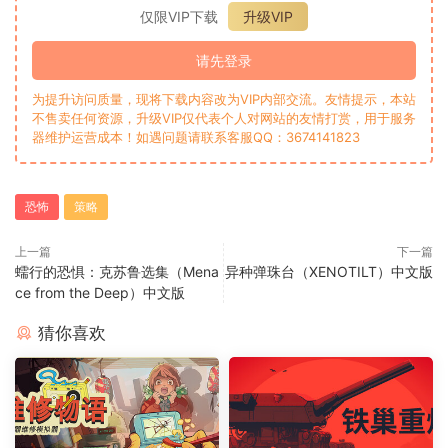
仅限VIP下载
升级VIP
请先登录
为提升访问质量，现将下载内容改为VIP内部交流。友情提示，本站
不售卖任何资源，升级VIP仅代表个人对网站的友情打赏，用于服务
器维护运营成本！如遇问题请联系客服QQ：3674141823
恐怖
策略
上一篇
下一篇
蠕行的恐惧：克苏鲁选集（Mena
异种弹珠台（XENOTILT）中文版
ce from the Deep）中文版
猜你喜欢