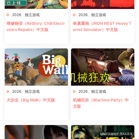
2026
、
独立游戏
2026
、
独立游戏
维修物语（ReStory: Chill Electr
铁巢重炮（IRON NEST Heavy T
onics Repairs）中文版
urret Simulator）中文版
2026
、
独立游戏
2026
、
独立游戏
大步走（Big Walk）中文版
机械狂欢（Machine Party）中
文版