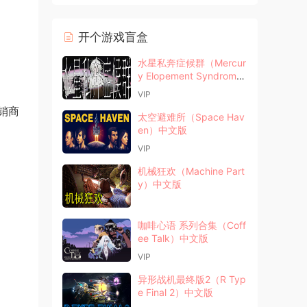
开个游戏盲盒
水星私奔症候群（Mercur
y Elopement Syndrom
e）中文版
VIP
销商
太空避难所（Space Hav
en）中文版
VIP
机械狂欢（Machine Part
y）中文版
咖啡心语 系列合集（Coff
ee Talk）中文版
VIP
异形战机最终版2（R Typ
e Final 2）中文版