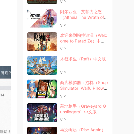
VIP
阿尔西亚：艾菲力之怒
（Altheia The Wrath of A
feri）中文版
VIP
欢迎来到帕拉迪泽（Welc
ome to ParadiZe）中文
版
VIP
木筏求生（Raft）中文版
VIP
商店模拟器：抱枕（Shop
Simulator: Waifu Pillow
s）中文版
VIP
墓地枪手（Graveyard G
unslingers）中文版
VIP
再次崛起（Rise Again）