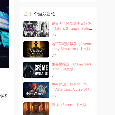
开个游戏盲盒
奇异人生风暴前夕重制版
（Life is Strange: Before
the Storm Remastere
VIP
d）中文版
地下酒吧模拟器（Speak
easy Simulator）中文版
VIP
犯罪模拟器（Crime Simu
lator）中文版
VIP
失落迷城：群星的诅咒
（Asterigos: Curse of th
e Stars）中文版
你将
VIP
蔑视（Scorn）中文版