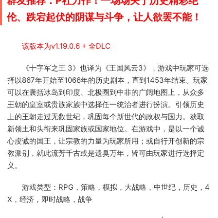
群友推荐：P社力作！一场场关于历史
精彩绝
伦、跌宕起伏的阴谋与斗争，让人欲罢不能！
该版本为v1.19.0.6 + 全DLC
《十字军之王 3》也译为《王国风云3》，游戏中玩家可选
择以867年开始至1066年的历史剧本，直到1453年结束。玩家
可以在囊括冰岛到印度、北极圈到中非的广阔地图上，从众多
王朝的皇室或贵族家族中选择任一统治者进行扮演。引领历史
上的王朝走过无数世纪，巩固每个新世代的政权与国力。获取
新领土和头衔来巩固家族或国家地位。在游戏中，是以一个诚
心虔诚的国王，让宗教的力量为玩家所用；或自行开创新的宗
教派别，就此流芳千古或是遗臭万年，皆可由玩家进行选择定
义。
游戏类型：RPG，策略，模拟，大战略，中世纪，历史，4
X，经济，即时战略，战争