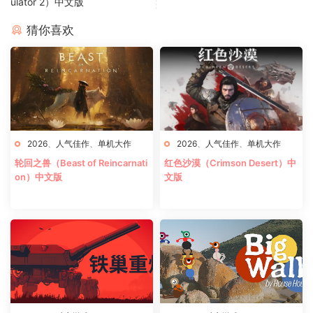
ulator 2）中文版
猜你喜欢
2026
、
人气佳作
、
单机大作
2026
、
人气佳作
、
单机大作
轮回之兽（Beast of Reincarnati
红色沙漠（Crimson Desert）中
on）中文版
文版