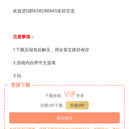
欢迎进Q群638296945友好交流
注意事项：
1.下载压缩包后解压，用全英文路径保存
2.游戏内自带中文选项
3.玩
资源下载
VIP
下载价格
专享
仅限VIP下载
升级VIP
请先登录
为提升访问质量，现将下载内容改为VIP内部交流。友情提示，本站