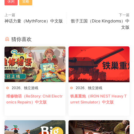
休闲
策略
上一篇
下一篇
神话力量（MythForce）中文版
骰子王国（Dice Kingdoms）中
文版
猜你喜欢
2026
、
独立游戏
2026
、
独立游戏
维修物语（ReStory: Chill Electr
铁巢重炮（IRON NEST Heavy T
onics Repairs）中文版
urret Simulator）中文版