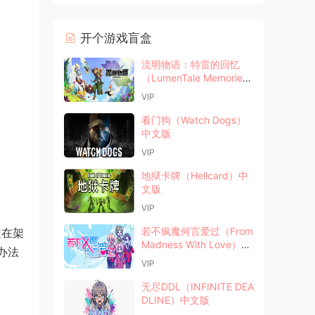
开个游戏盲盒
流明物语：特雷的回忆
（LumenTale Memories
of Trey）中文版
VIP
看门狗（Watch Dogs）
中文版
VIP
地狱卡牌（Hellcard）中
文版
VIP
若不疯魔何言爱过（From
定在架
Madness With Love）中
办法
文版
VIP
无尽DDL（INFINITE DEA
DLINE）中文版