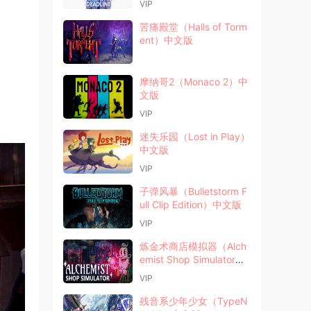
VIP
苦痛殿堂（Halls of Torm
ent）中文版
摩纳哥2（Monaco 2）中
文版
VIP
迷失乐园（Lost in Play）
中文版
VIP
子弹风暴（Bulletstorm F
ull Clip Edition）中文版
VIP
炼金术商店模拟器（Alch
emist Shop Simulator）
中文版
VIP
残音系少年少女（TypeN