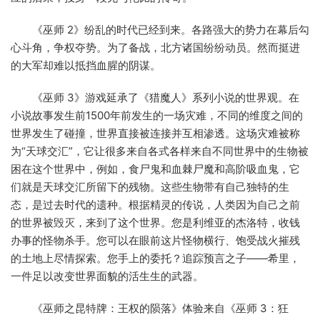
《巫师 2》纷乱的时代已经到来。各路强大的势力在幕后勾
心斗角，争权夺势。为了备战，北方诸国纷纷动员。然而挺进
的大军却难以抵挡血腥的阴谋。
《巫师 3》游戏延承了《猎魔人》系列小说的世界观。在
小说故事发生前1500年前发生的一场灾难，不同的维度之间的
世界发生了碰撞，世界直接被连接并互相渗透。这场灾难被称
为“天球交汇”，它让很多来自各式各样来自不同世界中的生物被
困在这个世界中，例如，食尸鬼和血棘尸魔和高阶吸血鬼，它
们就是天球交汇所留下的残物。这些生物带有自己独特的生
态，是过去时代的遗种。根据精灵的传说，人类因为自己之前
的世界被毁灭，来到了这个世界。您是利维亚的杰洛特，收钱
办事的怪物杀手。您可以在眼前这片怪物横行、饱受战火摧残
的土地上尽情探索。您手上的委托？追踪预言之子——希里，
一件足以改变世界面貌的活生生的武器。
《巫师之昆特牌：王权的陨落》体验来自《巫师 3：狂