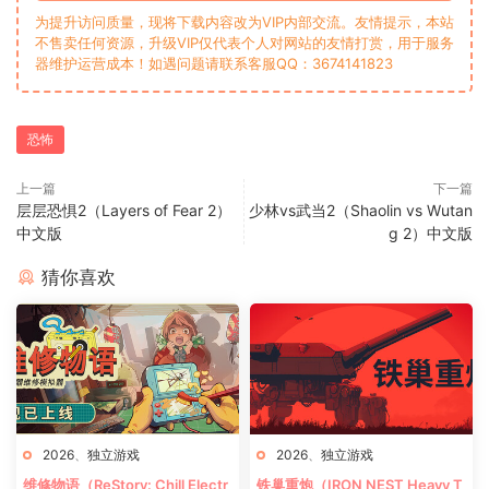
为提升访问质量，现将下载内容改为VIP内部交流。友情提示，本站
不售卖任何资源，升级VIP仅代表个人对网站的友情打赏，用于服务
器维护运营成本！如遇问题请联系客服QQ：3674141823
恐怖
上一篇
下一篇
层层恐惧2（Layers of Fear 2）
少林vs武当2（Shaolin vs Wutan
中文版
g 2）中文版
猜你喜欢
2026
、
独立游戏
2026
、
独立游戏
维修物语（ReStory: Chill Electr
铁巢重炮（IRON NEST Heavy T