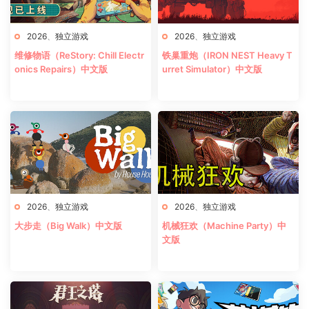
2026
、
独立游戏
2026
、
独立游戏
维修物语（ReStory: Chill Electr
铁巢重炮（IRON NEST Heavy T
onics Repairs）中文版
urret Simulator）中文版
2026
、
独立游戏
2026
、
独立游戏
大步走（Big Walk）中文版
机械狂欢（Machine Party）中
文版