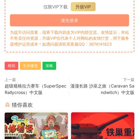
仅限VIP下载
升级VIP
请先登录
为提升访问质量，现将下载内容改为VIP内部交流。友情提示，本站
不售卖任何资源，升级VIP仅代表个人对网站的友情打赏，用于服务
器维护运营成本！如遇问题请联系客服QQ：3674141823
模拟
生存建造
策略
上一篇
下一篇
超级规格拉力赛车（SuperSpec
漫漫长路 沙巫之旅（Caravan Sa
Rallycross）中文版
ndwitch）中文版
猜你喜欢