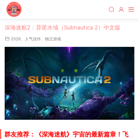
深海迷航2：异星水域（Subnautica 2）中文版
2026
、
人气佳作
、
独立游戏
群友推荐：《深海迷航》宇宙的最新篇章！飞