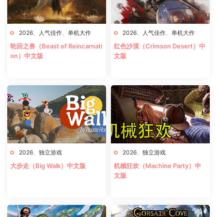
2026
、
人气佳作
、
单机大作
2026
、
人气佳作
、
单机大作
轮回之兽（Beast of Reincarnati
红色沙漠（Crimson Desert）中
on）中文版
文版
2026
、
独立游戏
2026
、
独立游戏
大步走（Big Walk）中文版
机械狂欢（Machine Party）中
文版