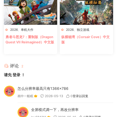
2026
、
单机大作
2026
、
独立游戏
勇者斗恶龙7：重制版（Dragon
纵横秘湾（Corsair Cove）中文
Quest VII Reimagined）中文版
版
评论
2
请先
登录
！
怎么分辨率最高只有1366×786
画中一船眠
2026-05-13
0
登录以回复
全屏模式调一下，再改分辨率