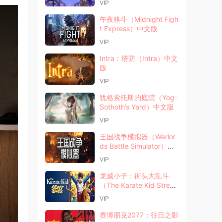
VIP
午夜格斗（Midnight Figh
t Express）中文版
VIP
Intra：塔防（Intra）中文
版
VIP
犹格索托斯的庭院（Yog-
Sothoth’s Yard）中文版
VIP
王国战争模拟器（Warlor
ds Battle Simulator）中
文版
VIP
龙威小子：街头大乱斗
（The Karate Kid Street
Rumble）英文版
VIP
赛博朋克2077：往日之影