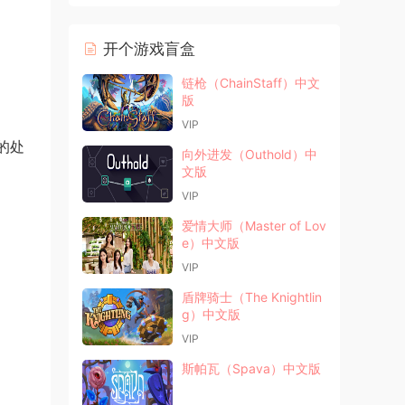
开个游戏盲盒
链枪（ChainStaff）中文
版
VIP
的处
向外进发（Outhold）中
文版
VIP
爱情大师（Master of Lov
e）中文版
VIP
盾牌骑士（The Knightlin
g）中文版
VIP
斯帕瓦（Spava）中文版