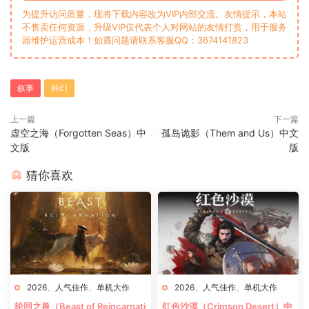
为提升访问质量，现将下载内容改为VIP内部交流。友情提示，本站
不售卖任何资源，升级VIP仅代表个人对网站的友情打赏，用于服务
器维护运营成本！如遇问题请联系客服QQ：3674141823
叙事
科幻
上一篇
下一篇
虚空之海（Forgotten Seas）中
孤岛诡影（Them and Us）中文
文版
版
猜你喜欢
2026
、
人气佳作
、
单机大作
2026
、
人气佳作
、
单机大作
轮回之兽（Beast of Reincarnati
红色沙漠（Crimson Desert）中