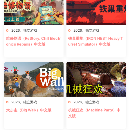
2026
、
独立游戏
2026
、
独立游戏
维修物语（ReStory: Chill Electr
铁巢重炮（IRON NEST Heavy T
onics Repairs）中文版
urret Simulator）中文版
2026
、
独立游戏
2026
、
独立游戏
大步走（Big Walk）中文版
机械狂欢（Machine Party）中
文版