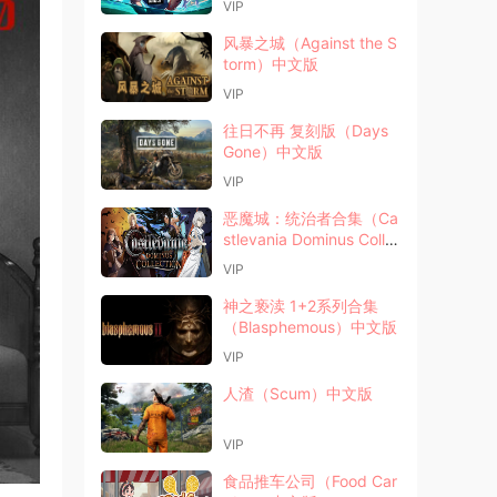
VIP
风暴之城（Against the S
torm）中文版
VIP
往日不再 复刻版（Days
Gone）中文版
VIP
恶魔城：统治者合集（Ca
stlevania Dominus Colle
ction）英文版
VIP
神之亵渎 1+2系列合集
（Blasphemous）中文版
VIP
人渣（Scum）中文版
VIP
食品推车公司（Food Car