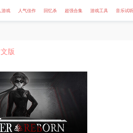
人游戏
人气佳作
回忆杀
超强合集
游戏工具
音乐试
中文版