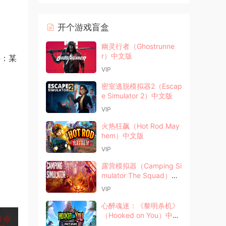
开个游戏盲盒
幽灵行者（Ghostrunne
r）中文版
件：某
VIP
密室逃脱模拟器2（Escap
e Simulator 2）中文版
VIP
火热狂飙（Hot Rod May
hem）中文版
VIP
露营模拟器（Camping Si
mulator The Squad）中
文版
VIP
心醉魂迷：《黎明杀机》
（Hooked on You）中文
版