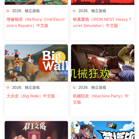
2026
、
独立游戏
2026
、
独立游戏
维修物语（ReStory: Chill Electr
铁巢重炮（IRON NEST Heavy T
onics Repairs）中文版
urret Simulator）中文版
2026
、
独立游戏
2026
、
独立游戏
大步走（Big Walk）中文版
机械狂欢（Machine Party）中
文版