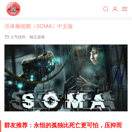
活体脑细胞（SOMA）中文版
人气佳作
、
独立游戏
群友推荐：永恒的孤独比死亡更可怕，压抑而