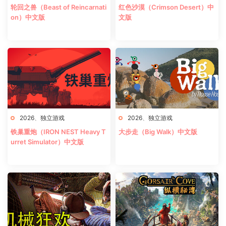
轮回之兽（Beast of Reincarnati
红色沙漠（Crimson Desert）中
on）中文版
文版
2026
、
独立游戏
2026
、
独立游戏
铁巢重炮（IRON NEST Heavy T
大步走（Big Walk）中文版
urret Simulator）中文版