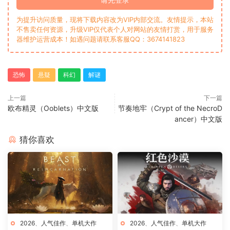
为提升访问质量，现将下载内容改为VIP内部交流。友情提示，本站
不售卖任何资源，升级VIP仅代表个人对网站的友情打赏，用于服务
器维护运营成本！如遇问题请联系客服QQ：3674141823
恐怖
悬疑
科幻
解谜
上一篇
下一篇
欧布精灵（Ooblets）中文版
节奏地牢（Crypt of the NecroD
ancer）中文版
猜你喜欢
2026
、
人气佳作
、
单机大作
2026
、
人气佳作
、
单机大作