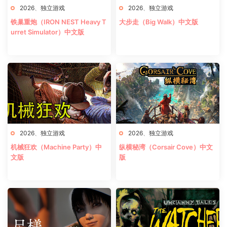
2026
、
独立游戏
2026
、
独立游戏
铁巢重炮（IRON NEST Heavy T
大步走（Big Walk）中文版
urret Simulator）中文版
2026
、
独立游戏
2026
、
独立游戏
机械狂欢（Machine Party）中
纵横秘湾（Corsair Cove）中文
文版
版