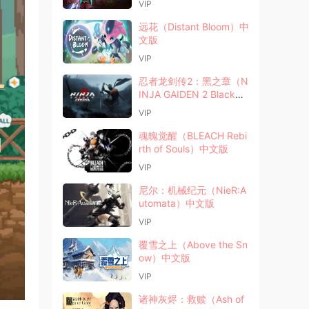
VIP
远花（Distant Bloom）中
文版
VIP
忍者龙剑传2：黑之章（N
INJA GAIDEN 2 Black）
中文版
VIP
魂魄觉醒（BLEACH Rebi
rth of Souls）中文版
VIP
尼尔：机械纪元（NieR:A
utomata）中文版
VIP
覆雪之上（Above the Sn
ow）中文版
VIP
诸神灰烬：救赎（Ash of