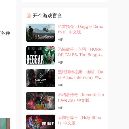
开个游戏盲盒
匕首指令（Dagger Direc
tive）中文版
面各种
VIP
恐怖故事：乞丐（HORR
OR TALES: The Begga
r）中文版
VIP
黑暗阿特拉斯：地狱（Da
rk Atlas: Infernum）中文
版
VIP
不朽者传奇（Immortals o
f Aveum）中文版
VIP
天国射爆王（Holy Shoo
t）中文版