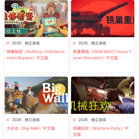
2026
、
独立游戏
2026
、
独立游戏
维修物语（ReStory: Chill Electr
铁巢重炮（IRON NEST Heavy T
onics Repairs）中文版
urret Simulator）中文版
2026
、
独立游戏
2026
、
独立游戏
大步走（Big Walk）中文版
机械狂欢（Machine Party）中
文版