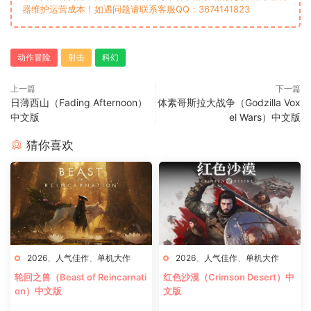
器维护运营成本！如遇问题请联系客服QQ：3674141823
动作冒险
射击
科幻
上一篇
下一篇
日薄西山（Fading Afternoon）
体素哥斯拉大战争（Godzilla Vox
中文版
el Wars）中文版
猜你喜欢
2026
、
人气佳作
、
单机大作
2026
、
人气佳作
、
单机大作
轮回之兽（Beast of Reincarnati
红色沙漠（Crimson Desert）中
on）中文版
文版