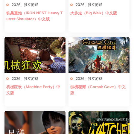
2026
、
独立游戏
2026
、
独立游戏
铁巢重炮（IRON NEST Heavy T
大步走（Big Walk）中文版
urret Simulator）中文版
2026
、
独立游戏
2026
、
独立游戏
机械狂欢（Machine Party）中
纵横秘湾（Corsair Cove）中文
文版
版