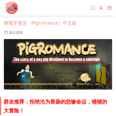
猪猪罗曼史（Pigromance）中文版
独立游戏
群友推荐：
拒绝沦为香肠的悲惨命运，猪猪的
大冒险！