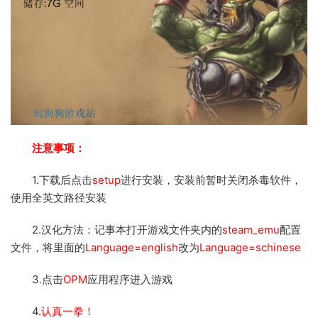
注意事项：
1.下载后点击
setup
进行安装，安装前暂时关闭杀毒软件，
使用全英文路径安装
2.汉化方法：记事本打开游戏文件夹内的
steam_emu
配置
文件，将里面的
Language=english
改为
Language=schinese
3.点击
OPM
应用程序进入游戏
4.
认真一拳！