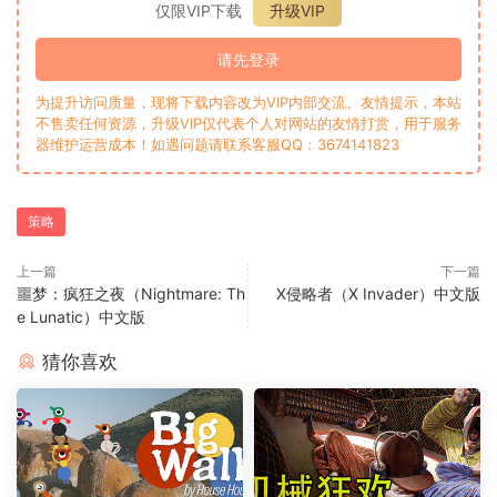
仅限VIP下载
升级VIP
请先登录
为提升访问质量，现将下载内容改为VIP内部交流。友情提示，本站
不售卖任何资源，升级VIP仅代表个人对网站的友情打赏，用于服务
器维护运营成本！如遇问题请联系客服QQ：3674141823
策略
上一篇
下一篇
噩梦：疯狂之夜（Nightmare: Th
X侵略者（X Invader）中文版
e Lunatic）中文版
猜你喜欢