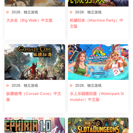
2026
、
独立游戏
2026
、
独立游戏
大步走（Big Walk）中文版
机械狂欢（Machine Party）中
文版
2026
、
独立游戏
2026
、
独立游戏
纵横秘湾（Corsair Cove）中文
水上乐园模拟器（Waterpark Si
版
mulator）中文版