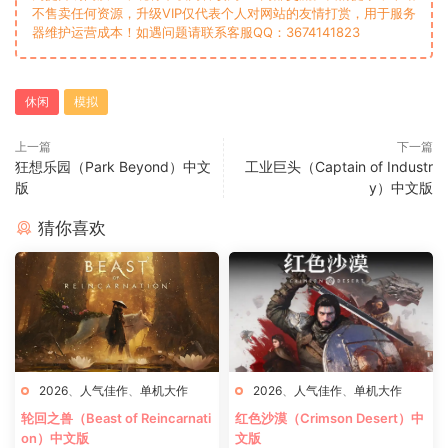
不售卖任何资源，升级VIP仅代表个人对网站的友情打赏，用于服务
器维护运营成本！如遇问题请联系客服QQ：3674141823
休闲
模拟
上一篇
下一篇
狂想乐园（Park Beyond）中文
工业巨头（Captain of Industr
版
y）中文版
猜你喜欢
2026
、
人气佳作
、
单机大作
2026
、
人气佳作
、
单机大作
轮回之兽（Beast of Reincarnati
红色沙漠（Crimson Desert）中
on）中文版
文版