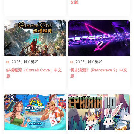
文版
2026
、
独立游戏
2026
、
独立游戏
纵横秘湾（Corsair Cove）中文
复古浪潮2（Retrowave 2）中文
版
版