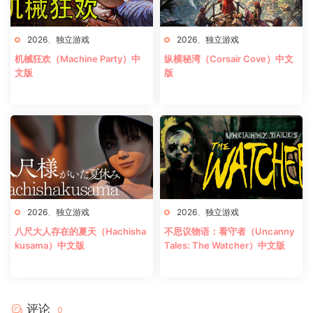
2026
、
独立游戏
2026
、
独立游戏
机械狂欢（Machine Party）中
纵横秘湾（Corsair Cove）中文
文版
版
2026
、
独立游戏
2026
、
独立游戏
八尺大人存在的夏天（Hachisha
不思议物语：看守者（Uncanny
kusama）中文版
Tales: The Watcher）中文版
评论
0