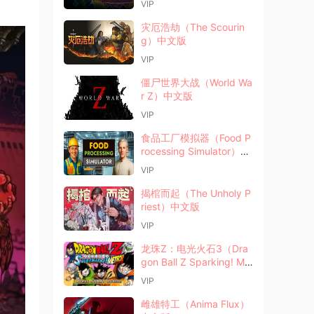
VIP
灾厄浩劫（The Scourin
g）中文版
VIP
僵尸世界大战（World Wa
r Z）中文版
VIP
食品工厂模拟器（Food P
rocessing Simulator）中
文版
VIP
揭棺而起（The Unholy P
riest）中文版
VIP
龙珠Z：电光火石3（Dra
gon Ball Z Sparking! Me
teor）中文版
VIP
雌雄特工（Anima Flux）