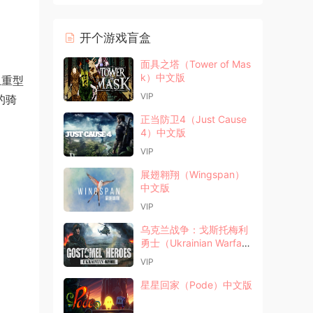
开个游戏盲盒
面具之塔（Tower of Mas
k）中文版
上重型
VIP
的骑
正当防卫4（Just Cause
4）中文版
VIP
展翅翱翔（Wingspan）
中文版
VIP
乌克兰战争：戈斯托梅利
勇士（Ukrainian Warfar
e: Gostomel Heroes）中
VIP
文版
星星回家（Pode）中文版