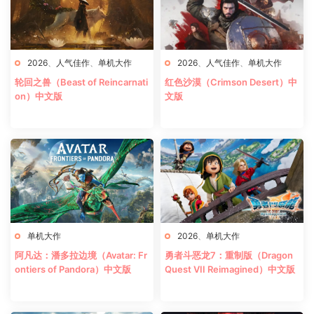
2026
、
人气佳作
、
单机大作
2026
、
人气佳作
、
单机大作
轮回之兽（Beast of Reincarnati
红色沙漠（Crimson Desert）中
on）中文版
文版
单机大作
2026
、
单机大作
阿凡达：潘多拉边境（Avatar: Fr
勇者斗恶龙7：重制版（Dragon
ontiers of Pandora）中文版
Quest VII Reimagined）中文版