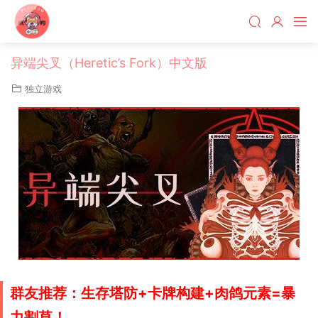
异端尖叉（Heretic’s Fork）中文版
独立游戏
群友推荐：生存塔防+卡牌构建+肉鸽元素=暴
力割草！