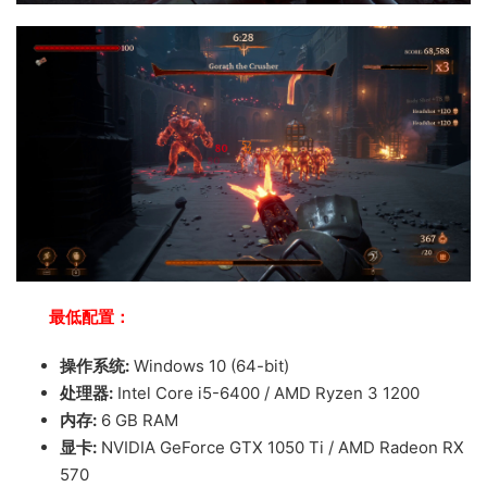
最低配置：
操作系统:
Windows 10 (64-bit)
处理器:
Intel Core i5-6400 / AMD Ryzen 3 1200
内存:
6 GB RAM
显卡:
NVIDIA GeForce GTX 1050 Ti / AMD Radeon RX
570