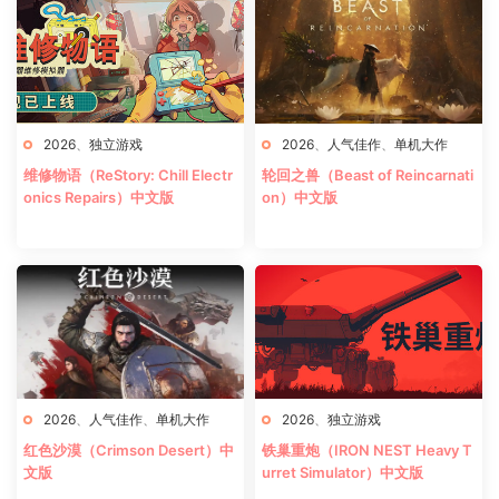
2026
、
独立游戏
2026
、
人气佳作
、
单机大作
维修物语（ReStory: Chill Electr
轮回之兽（Beast of Reincarnati
onics Repairs）中文版
on）中文版
2026
、
人气佳作
、
单机大作
2026
、
独立游戏
红色沙漠（Crimson Desert）中
铁巢重炮（IRON NEST Heavy T
文版
urret Simulator）中文版