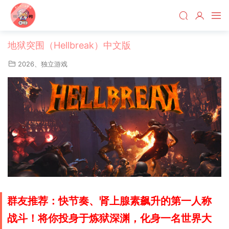
地狱突围（Hellbreak）中文版
2026
、
独立游戏
群友推荐：快节奏、肾上腺素飙升的第一人称
战斗！将你投身于炼狱深渊，化身一名世界大