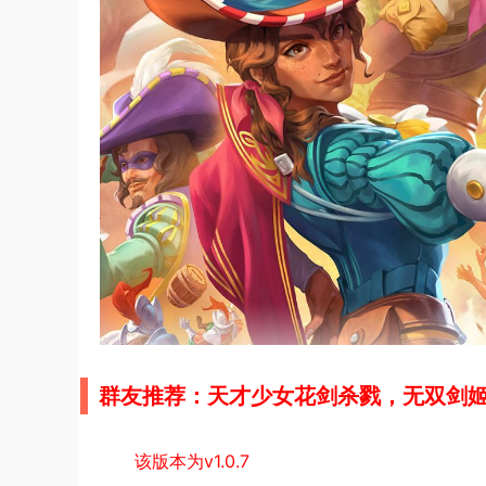
群友推荐：天才少女花剑杀戮，无双剑姬模
该版本为v1.0.7