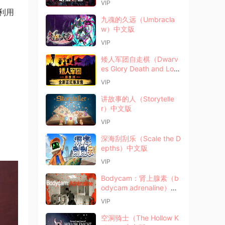
VIP
利用
九魂的久远（Umbracla
w）中文版
VIP
矮人军团自走棋（Dwarv
es Glory Death and Loo
t）中文版
VIP
讲故事的人（Storytelle
r）中文版
VIP
深海刮刮乐（Scale the D
epths）中文版
VIP
Bodycam：肾上腺素（b
odycam adrenaline）中
文版
VIP
空洞骑士（The Hollow K