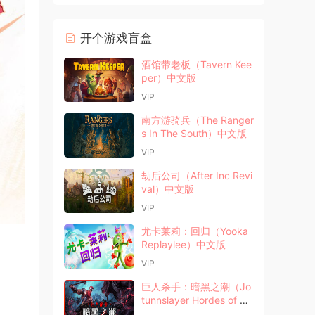
开个游戏盲盒
酒馆带老板（Tavern Kee
per）中文版
VIP
南方游骑兵（The Ranger
s In The South）中文版
VIP
劫后公司（After Inc Revi
val）中文版
VIP
尤卡莱莉：回归（Yooka
Replaylee）中文版
VIP
巨人杀手：暗黑之潮（Jo
tunnslayer Hordes of He
l）中文版