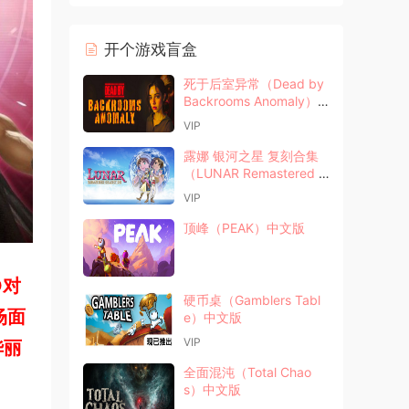
开个游戏盲盒
死于后室异常（Dead by
Backrooms Anomaly）
中文版
VIP
露娜 银河之星 复刻合集
（LUNAR Remastered C
ollection）中文版
VIP
顶峰（PEAK）中文版
D对
硬币桌（Gamblers Tabl
场面
e）中文版
VIP
华丽
全面混沌（Total Chao
s）中文版