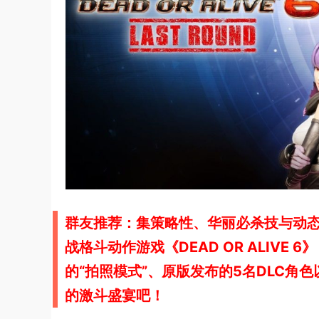
群友推荐：集策略性、华丽必杀技与动态
战格斗动作游戏《DEAD OR ALIV
的“拍照模式”、原版发布的5名DLC
的激斗盛宴吧！