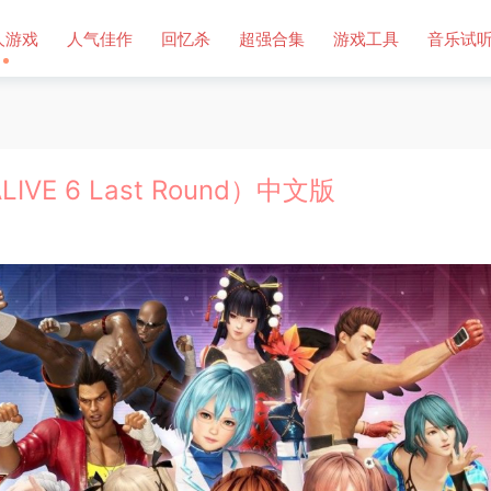
人游戏
人气佳作
回忆杀
超强合集
游戏工具
音乐试
VE 6 Last Round）中文版