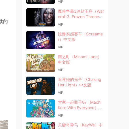
VIP
魔兽争霸3冰封王座（War
craft3: Frozen Throne）
载的
中文版
VIP
惊爆实感赛车（Screame
r）中文版
VIP
南之町（Minami Lane）
中文版
VIP
追逐她的光芒（Chasing
Her Light）中文版
VIP
大家一起骰子街（Machi
Koro With Everyone）中
文版
VIP
关键奇异鸟（KeyWe）中