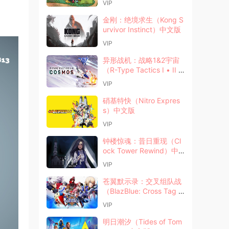
VIP
金刚：绝境求生（Kong S
urvivor Instinct）中文版
VIP
异形战机：战略1&2宇宙
（R-Type Tactics I • II C
osmos）中文版
VIP
硝基特快（Nitro Expres
s）中文版
VIP
钟楼惊魂：昔日重现（Cl
ock Tower Rewind）中
文版
VIP
苍翼默示录：交叉组队战
（BlazBlue: Cross Tag B
attle）中文版
VIP
明日潮汐（Tides of Tom