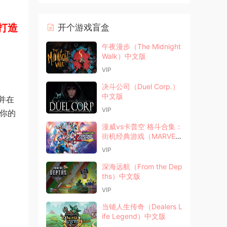
打造
开个游戏盲盒
午夜漫步（The Midnight
Walk）中文版
VIP
决斗公司（Duel Corp.）
中文版
并在
VIP
受你的
漫威vs卡普空 格斗合集：
街机经典游戏（MARVEL
vs CAPCOM）中文版
VIP
深海远航（From the Dep
ths）中文版
VIP
当铺人生传奇（Dealers L
ife Legend）中文版