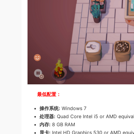
最低配置：
操作系统:
Windows 7
处理器:
Quad Core Intel i5 or AMD equiva
内存:
8 GB RAM
显卡:
Intel HD Graphics 530 or AMD equiv