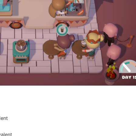
lent
alent